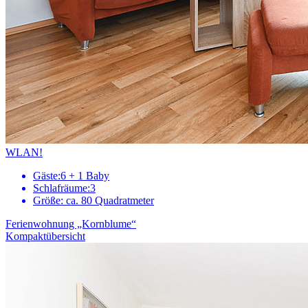
WLAN!
Gäste:
6 + 1 Baby
Schlafräume:
3
Größe:
ca. 80 Quadratmeter
Ferienwohnung „Kornblume“
Kompaktübersicht