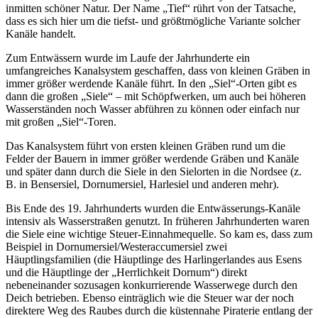
inmitten schöner Natur. Der Name „Tief“ rührt von der Tatsache,
dass es sich hier um die tiefst- und größtmögliche Variante solcher
Kanäle handelt.
Zum Entwässern wurde im Laufe der Jahrhunderte ein
umfangreiches Kanalsystem geschaffen, dass von kleinen Gräben in
immer größer werdende Kanäle führt. In den „Siel“-Orten gibt es
dann die großen „Siele“ – mit Schöpfwerken, um auch bei höheren
Wasserständen noch Wasser abführen zu können oder einfach nur
mit großen „Siel“-Toren.
Das Kanalsystem führt von ersten kleinen Gräben rund um die
Felder der Bauern in immer größer werdende Gräben und Kanäle
und später dann durch die Siele in den Sielorten in die Nordsee (z.
B. in Bensersiel, Dornumersiel, Harlesiel und anderen mehr).
Bis Ende des 19. Jahrhunderts wurden die Entwässerungs-Kanäle
intensiv als Wasserstraßen genutzt. In früheren Jahrhunderten waren
die Siele eine wichtige Steuer-Einnahmequelle. So kam es, dass zum
Beispiel in Dornumersiel/Westeraccumersiel zwei
Häuptlingsfamilien (die Häuptlinge des Harlingerlandes aus Esens
und die Häuptlinge der „Herrlichkeit Dornum“) direkt
nebeneinander sozusagen konkurrierende Wasserwege durch den
Deich betrieben. Ebenso einträglich wie die Steuer war der noch
direktere Weg des Raubes durch die küstennahe Piraterie entlang der