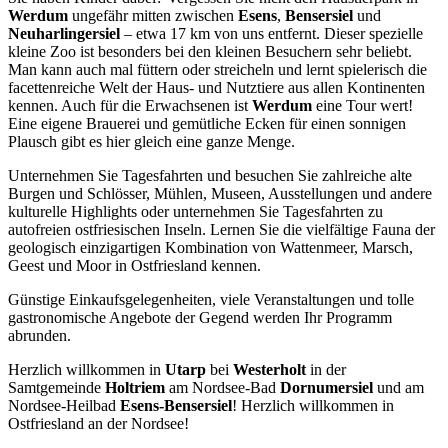
Werdum
ungefähr mitten zwischen
Esens
,
Bensersiel
und
Neuharlingersiel
– etwa 17 km von uns entfernt. Dieser spezielle
kleine Zoo ist besonders bei den kleinen Besuchern sehr beliebt.
Man kann auch mal füttern oder streicheln und lernt spielerisch die
facettenreiche Welt der Haus- und Nutztiere aus allen Kontinenten
kennen. Auch für die Erwachsenen ist
Werdum
eine Tour wert!
Eine eigene Brauerei und gemütliche Ecken für einen sonnigen
Plausch gibt es hier gleich eine ganze Menge.
Unternehmen Sie Tagesfahrten und besuchen Sie zahlreiche alte
Burgen und Schlösser, Mühlen, Museen, Ausstellungen und andere
kulturelle Highlights oder unternehmen Sie Tagesfahrten zu
autofreien ostfriesischen Inseln. Lernen Sie die vielfältige Fauna der
geologisch einzigartigen Kombination von Wattenmeer, Marsch,
Geest und Moor in Ostfriesland kennen.
Günstige Einkaufsgelegenheiten, viele Veranstaltungen und tolle
gastronomische Angebote der Gegend werden Ihr Programm
abrunden.
Herzlich willkommen in
Utarp
bei
Westerholt
in der
Samtgemeinde
Holtriem
am Nordsee-Bad
Dornumersiel
und am
Nordsee-Heilbad
Esens-Bensersiel
! Herzlich willkommen in
Ostfriesland an der Nordsee!