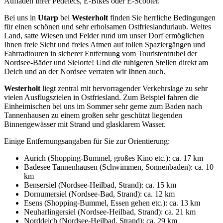
Aufladen Ihrer Pedelecs, E-Bikes oder E-Scooter.
Bei uns in
Utarp
bei
Westerholt
finden Sie herrliche Bedingungen
für einen schönen und sehr erholsamen Ostfrieslandurlaub. Weites
Land, satte Wiesen und Felder rund um unser Dorf ermöglichen
Ihnen freie Sicht und freies Atmen auf tollen Spaziergängen und
Fahrradtouren in sicherer Entfernung vom Touristentrubel der
Nordsee-Bäder und Sielorte! Und die ruhigeren Stellen direkt am
Deich und an der Nordsee verraten wir Ihnen auch.
Westerholt
liegt zentral mit hervorragender Verkehrslage zu sehr
vielen Ausflugszielen in Ostfriesland. Zum Beispiel fahren die
Einheimischen bei uns im Sommer sehr gerne zum Baden nach
Tannenhausen zu einem großen sehr geschützt liegenden
Binnengewässer mit Strand und glasklarem Wasser.
Einige Entfernungsangaben für Sie zur Orientierung:
Aurich (Shopping-Bummel, großes Kino etc.): ca. 17 km
Badesee Tannenhausen (Schwimmen, Sonnenbaden): ca. 10
km
Bensersiel (Nordsee-Heilbad, Strand): ca. 15 km
Dornumersiel (Nordsee-Bad, Strand): ca. 12 km
Esens (Shopping-Bummel, Essen gehen etc.): ca. 13 km
Neuharlingersiel (Nordsee-Heilbad, Strand): ca. 21 km
Norddeich (Nordsee-Heilbad, Strand): ca. 29 km