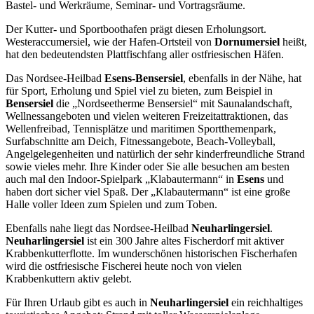
Bastel- und Werkräume, Seminar- und Vortragsräume.
Der Kutter- und Sportboothafen prägt diesen Erholungsort.
Westeraccumersiel, wie der Hafen-Ortsteil von
Dornumersiel
heißt,
hat den bedeutendsten Plattfischfang aller ostfriesischen Häfen.
Das Nordsee-Heilbad
Esens-Bensersiel
, ebenfalls in der Nähe, hat
für Sport, Erholung und Spiel viel zu bieten, zum Beispiel in
Bensersiel
die „Nordseetherme Bensersiel“ mit Saunalandschaft,
Wellnessangeboten und vielen weiteren Freizeitattraktionen, das
Wellenfreibad, Tennisplätze und maritimen Sportthemenpark,
Surfabschnitte am Deich, Fitnessangebote, Beach-Volleyball,
Angelgelegenheiten und natürlich der sehr kinderfreundliche Strand
sowie vieles mehr. Ihre Kinder oder Sie alle besuchen am besten
auch mal den Indoor-Spielpark „Klabautermann“ in
Esens
und
haben dort sicher viel Spaß. Der „Klabautermann“ ist eine große
Halle voller Ideen zum Spielen und zum Toben.
Ebenfalls nahe liegt das Nordsee-Heilbad
Neuharlingersiel
.
Neuharlingersiel
ist ein 300 Jahre altes Fischerdorf mit aktiver
Krabbenkutterflotte. Im wunderschönen historischen Fischerhafen
wird die ostfriesische Fischerei heute noch von vielen
Krabbenkuttern aktiv gelebt.
Für Ihren Urlaub gibt es auch in
Neuharlingersiel
ein reichhaltiges