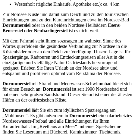
Westerholt (tägliche Einkäufe, Apotheke etc.): ca. 4 km
Zur Nordsee-Küste und damit zum Deich und zu den touristischen
Einrichtungen und zu den Kureinrichtungen etwa im Nordsee-Bad
Dornumersiel
oder in den beiden Nordsee-Heilbädern
Esens-
Bensersiel
oder
Neuharlingersiel
ist es nicht weit.
Mit dem Fahrrad steht Ihnen sozusagen im wahrsten Sinne des
Wortes querfeldein die gesündeste Verbindung zur Nordsee in die
Küstenbäder oder an den Deich zur Verfügung. Unsere Lage ist für
Spaziergänge, Radtouren und Entdeckungsreisen aller Art in die
einzigartige und vielfältige Natur Ostfrieslands hervorragend
geeignet. Erleben Sie Ihren Urlaub an der Nordsee aktiv und
entspannt und profitieren optimal vom Reizklima der Nordsee.
Dornumersiel
mit Strand und Meerwasser-Schwimmbad bietet sich
für einen Besuch an:
Dornumersiel
ist seit 1990 Nordseebad und
hat einen sehr großen Sandstrand. Dieser Sielort ist einer der ältesten
Häfen an der ostfriesischen Küste.
Dornumersiel
lädt Sie ein zum idyllischen Spaziergang am
„Mahlbusen“. Es gibt außerdem in
Dornumersiel
ein solarbeheiztes
Nordseewasser-Freibad und alle Einrichtungen für Ihren
Kuraufenthalt. Im „Reethaus am Meer“ mit einer Spielscheune
finden Sie Leseraum mit Bücherei, Kaminzimmer, Tischtennis,