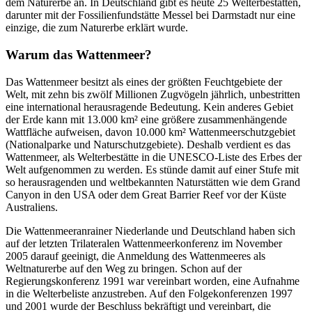
dem Naturerbe an. In Deutschland gibt es heute 25 Welterbestätten,
darunter mit der Fossilienfundstätte Messel bei Darmstadt nur eine
einzige, die zum Naturerbe erklärt wurde.
Warum das Wattenmeer?
Das Wattenmeer besitzt als eines der größten Feuchtgebiete der
Welt, mit zehn bis zwölf Millionen Zugvögeln jährlich, unbestritten
eine international herausragende Bedeutung. Kein anderes Gebiet
der Erde kann mit 13.000 km² eine größere zusammenhängende
Wattfläche aufweisen, davon 10.000 km² Wattenmeerschutzgebiet
(Nationalparke und Naturschutzgebiete). Deshalb verdient es das
Wattenmeer, als Welterbestätte in die UNESCO-Liste des Erbes der
Welt aufgenommen zu werden. Es stünde damit auf einer Stufe mit
so herausragenden und weltbekannten Naturstätten wie dem Grand
Canyon in den USA oder dem Great Barrier Reef vor der Küste
Australiens.
Die Wattenmeeranrainer Niederlande und Deutschland haben sich
auf der letzten Trilateralen Wattenmeerkonferenz im November
2005 darauf geeinigt, die Anmeldung des Wattenmeeres als
Weltnaturerbe auf den Weg zu bringen. Schon auf der
Regierungskonferenz 1991 war vereinbart worden, eine Aufnahme
in die Welterbeliste anzustreben. Auf den Folgekonferenzen 1997
und 2001 wurde der Beschluss bekräftigt und vereinbart, die