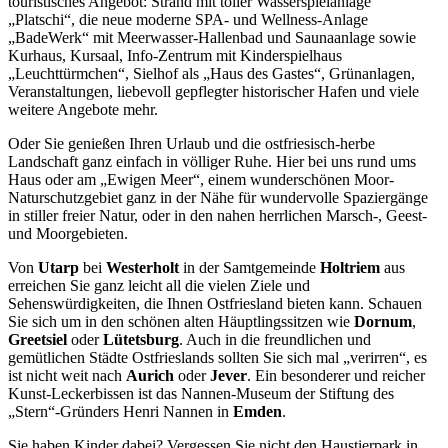
touristisches Angebot: Strand mit toller Wasserspielanlage
„Platschi“, die neue moderne SPA- und Wellness-Anlage
„BadeWerk“ mit Meerwasser-Hallenbad und Saunaanlage sowie
Kurhaus, Kursaal, Info-Zentrum mit Kinderspielhaus
„Leuchttürmchen“, Sielhof als „Haus des Gastes“, Grünanlagen,
Veranstaltungen, liebevoll gepflegter historischer Hafen und viele
weitere Angebote mehr.
Oder Sie genießen Ihren Urlaub und die ostfriesisch-herbe
Landschaft ganz einfach in völliger Ruhe. Hier bei uns rund ums
Haus oder am „Ewigen Meer“, einem wunderschönen Moor-
Naturschutzgebiet ganz in der Nähe für wundervolle Spaziergänge
in stiller freier Natur, oder in den nahen herrlichen Marsch-, Geest-
und Moorgebieten.
Von
Utarp
bei
Westerholt
in der Samtgemeinde
Holtriem
aus
erreichen Sie ganz leicht all die vielen Ziele und
Sehenswürdigkeiten, die Ihnen Ostfriesland bieten kann. Schauen
Sie sich um in den schönen alten Häuptlingssitzen wie
Dornum
,
Greetsiel
oder
Lütetsburg
. Auch in die freundlichen und
gemütlichen Städte Ostfrieslands sollten Sie sich mal „verirren“, es
ist nicht weit nach
Aurich
oder
Jever
. Ein besonderer und reicher
Kunst-Leckerbissen ist das Nannen-Museum der Stiftung des
„Stern“-Gründers Henri Nannen in
Emden
.
Sie haben Kinder dabei? Vergessen Sie nicht den Haustierpark in