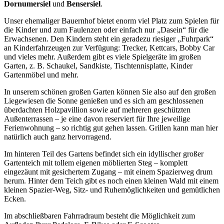
Dornumersiel
und
Bensersiel
.
Unser ehemaliger Bauernhof bietet enorm viel Platz zum Spielen für
die Kinder und zum Faulenzen oder einfach nur „Dasein“ für die
Erwachsenen. Den Kindern steht ein geradezu riesiger „Fuhrpark“
an Kinderfahrzeugen zur Verfügung: Trecker, Kettcars, Bobby Car
und vieles mehr. Außerdem gibt es viele Spielgeräte im großen
Garten, z. B. Schaukel, Sandkiste, Tischtennisplatte, Kinder
Gartenmöbel und mehr.
In unserem schönen großen Garten können Sie also auf den großen
Liegewiesen die Sonne genießen und es sich am geschlossenen
überdachten Holzpavillion sowie auf mehreren geschützten
Außenterrassen – je eine davon reserviert für Ihre jeweilige
Ferienwohnung – so richtig gut gehen lassen. Grillen kann man hier
natürlich auch ganz hervorragend.
Im hinteren Teil des Gartens befindet sich ein idyllischer großer
Gartenteich mit tollem eigenen möblierten Steg – komplett
eingezäunt mit gesichertem Zugang – mit einem Spazierweg drum
herum. Hinter dem Teich gibt es noch einen kleinen Wald mit einem
kleinen Spazier-Weg, Sitz- und Ruhemöglichkeiten und gemütlichen
Ecken.
Im abschließbaren Fahrradraum besteht die Möglichkeit zum