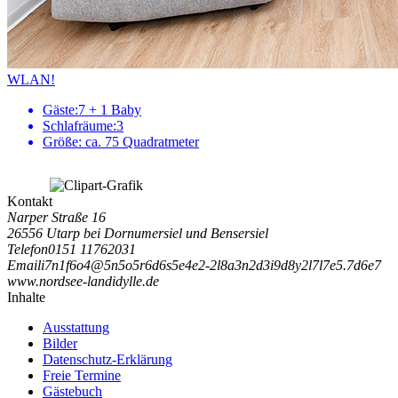
WLAN!
Gäste:
7 + 1 Baby
Schlafräume:
3
Größe:
ca. 75 Quadratmeter
Kontakt
Narper Straße 16
26556 Utarp bei Dornumersiel und Bensersiel
Telefon
0151 11762031
Email
i
7
n
1
f
6
o
4
@
5
n
5
o
5
r
6
d
6
s
5
e
4
e
2
-
2
l
8
a
3
n
2
d
3
i
9
d
8
y
2
l
7
l
7
e
5
.
7
d
6
e
7
www.nordsee-landidylle.de
Inhalte
Ausstattung
Bilder
Datenschutz-Erklärung
Freie Termine
Gästebuch