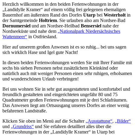
Herzlich willkommen in den beiden Ferienwohnungen in der
„Landidylle Kramer“ auf einem völlig frei gelegenen ehemaligen
Bauernhof am äußersten Rand des Dorfes
Utarp
bei
Westerholt
in
der Samtgemeinde
Holtriem
. Sie urlauben also am Nordsee-Bad
Dornumersiel
und am Nordsee-Heilbad
Bensersiel
nahe der
Nordseeküste und nahe dem
„Nationalpark Niedersächsisches
Wattenmeer“
in Ostfriesland.
Hier auf unserem großen Anwesen ist es so ruhig... bei uns sagen
sich wirklich Hase und Igel gute Nacht!
In diesen beiden Ferienwohnungen werden Sie mit Ihrer Familie mit
sechs bis sieben Personen nebst zusätzlichem Kleinkind oder
natürlich auch mit weniger Personen einen sehr ruhigen, erholsamen
und wunderschönen Urlaub verbringen!
Bei uns wohnen Sie in sehr gut ausgestatteten und komfortabel und
freundlich gestalteten und eingerichteten ungefähr 80 und 75
Quadratmeter großen Ferienwohnungen mit je drei Schlafräumen.
Das Anwesen liegt am Ortsausgang unseres Dorfes an einer wenig
befahrenen Landstraße.
Klicken Sie oben im Menü auf die Schalter
„Ausstattung“
,
„Bilder“
und
„Grundriss“
und Sie erfahren detailliert alles über die
Ferienwohnungen in der „Landidylle Kramer“ in Utarp bei