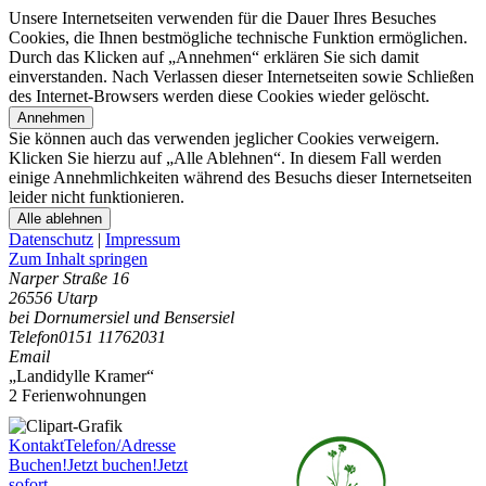
Unsere Internetseiten verwenden für die Dauer Ihres Besuches
Cookies, die Ihnen bestmögliche technische Funktion ermöglichen.
Durch das Klicken auf „Annehmen“ erklären Sie sich damit
einverstanden. Nach Verlassen dieser Internetseiten sowie Schließen
des Internet-Browsers werden diese Cookies wieder gelöscht.
Annehmen
Sie können auch das verwenden jeglicher Cookies verweigern.
Klicken Sie hierzu auf „Alle Ablehnen“. In diesem Fall werden
einige Annehmlichkeiten während des Besuchs dieser Internetseiten
leider nicht funktionieren.
Alle ablehnen
Datenschutz
|
Impressum
Zum Inhalt springen
Narper Straße 16
26556 Utarp
bei Dornumersiel und Bensersiel
Telefon
0151 11762031
Email
„Landidylle Kramer“
2 Ferienwohnungen
Kontakt
Telefon/Adresse
Buchen!
Jetzt buchen!
Jetzt
sofort