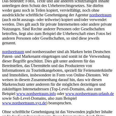
Das bedeutet: Fotos, Texte und alle anderen schutzfähigen Inhalte
unterliegen dem Schutz des Urheberrechtsgesetzes. Sie dürfen
weder ganz noch in Teilen kopiert, vervielfältigt, noch ohne
ausdrückliche schriftliche Genehmigung der Agentur
nordseetraum
(auch nicht auszugs- oder teilweise) kopiert und/oder verwendet
werden. Dies gilt auch für private Internetseiten oder andere private
Nutzungen. Sind Rechte anderer Personen oder Gesellschaften
betroffen, liegt also zum Beispiel die Urheberschaft eines Fotos bei
anderen Personen oder Gesellschaften, so sind diese jeweils
genannt.
nordseetraum
und nordseezauber sind als Marken beim Deutschen
Patent- und Markenamt eingetragen und somit ist die Verwendung
dieser Begriffe geschützt. Dies gilt unter anderem für das
Bereitstellen, das Übermitteln und das Produzieren von
Informationen zu Touristikangeboten, speziell für Ferienunterkünfte
und Immobilien, insbesondere in Form von Online-Diensten. Wir
weisen in diesem Zusammenhang darauf hin, dass wir diesen
Markenschutz unter anderem für die möglichen derzeitigen und
zukünftigen Internetadressen (Top-Level-Domains, also zum
Beispiel
www.nordseetraum.info
oder
www.nordseetraum-urlaub.de
sowie Sub-Level-Domains, also zum Beispiel
www.nordseetraum.xyz.de
) beanspruchen.
Ohne schriftliche Genehmigung ist das Verwenden jeglicher Inhalte