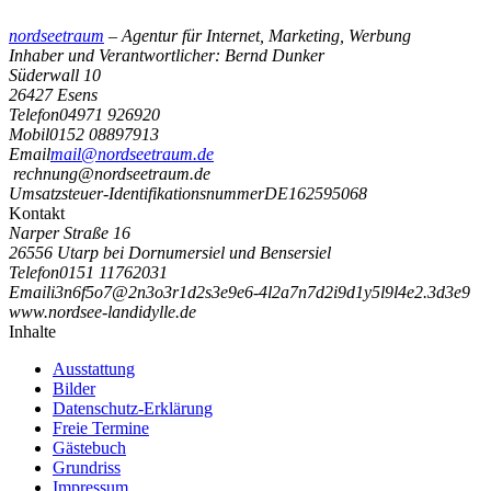
nordseetraum
– Agentur für Internet, Marketing, Werbung
Inhaber und Verantwortlicher: Bernd Dunker
Süderwall 10
26427 Esens
Telefon
04971 926920
Mobil
0152 08897913
Email
mail@nordseetraum.de
rechnung@nordseetraum.de
Umsatzsteuer-Identifikationsnummer
DE162595068
Kontakt
Narper Straße 16
26556 Utarp bei Dornumersiel und Bensersiel
Telefon
0151 11762031
Email
i
3
n
6
f
5
o
7
@
2
n
3
o
3
r
1
d
2
s
3
e
9
e
6
-
4
l
2
a
7
n
7
d
2
i
9
d
1
y
5
l
9
l
4
e
2
.
3
d
3
e
9
www.nordsee-landidylle.de
Inhalte
Ausstattung
Bilder
Datenschutz-Erklärung
Freie Termine
Gästebuch
Grundriss
Impressum