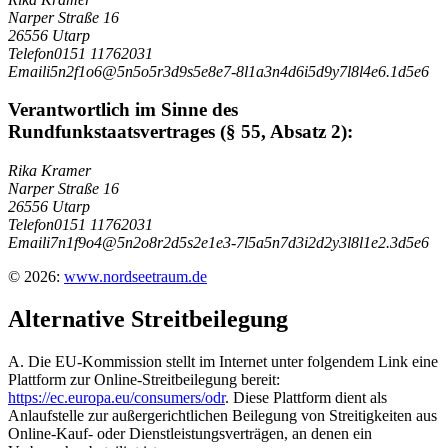
Narper Straße 16
26556 Utarp
Telefon
0151 11762031
Email
i
5
n
2
f
1
o
6
@
5
n
5
o
5
r
3
d
9
s
5
e
8
e
7
-
8
l
1
a
3
n
4
d
6
i
5
d
9
y
7
l
8
l
4
e
6
.
1
d
5
e
6
Verantwortlich im Sinne des
Rundfunkstaatsvertrages (§ 55, Absatz 2):
Rika Kramer
Narper Straße 16
26556 Utarp
Telefon
0151 11762031
Email
i
7
n
1
f
9
o
4
@
5
n
2
o
8
r
2
d
5
s
2
e
1
e
3
-
7
l
5
a
5
n
7
d
3
i
2
d
2
y
3
l
8
l
1
e
2
.
3
d
5
e
6
© 2026:
www.nordseetraum.de
Alternative Streitbeilegung
A. Die EU-Kommission stellt im Internet unter folgendem Link eine
Plattform zur Online-Streitbeilegung bereit:
https://ec.europa.eu/consumers/odr
. Diese Plattform dient als
Anlaufstelle zur außergerichtlichen Beilegung von Streitigkeiten aus
Online-Kauf- oder Dienstleistungsverträgen, an denen ein