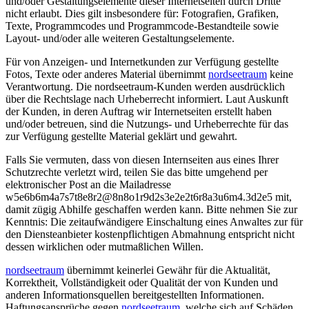
und/oder Gestaltungselemente dieser Internetseiten durch Dritte
nicht erlaubt. Dies gilt insbesondere für: Fotografien, Grafiken,
Texte, Programmcodes und Programmcode-Bestandteile sowie
Layout- und/oder alle weiteren Gestaltungselemente.
Für von Anzeigen- und Internetkunden zur Verfügung gestellte
Fotos, Texte oder anderes Material übernimmt
nordseetraum
keine
Verantwortung. Die nordseetraum-Kunden werden ausdrücklich
über die Rechtslage nach Urheberrecht informiert. Laut Auskunft
der Kunden, in deren Auftrag wir Internetseiten erstellt haben
und/oder betreuen, sind die Nutzungs- und Urheberrechte für das
zur Verfügung gestellte Material geklärt und gewahrt.
Falls Sie vermuten, dass von diesen Internseiten aus eines Ihrer
Schutzrechte verletzt wird, teilen Sie das bitte umgehend per
elektronischer Post an die Mailadresse
w
5
e
6
b
6
m
4
a
7
s
7
t
8
e
8
r
2
@
8
n
8
o
1
r
9
d
2
s
3
e
2
e
2
t
6
r
8
a
3
u
6
m
4
.
3
d
2
e
5
mit,
damit zügig Abhilfe geschaffen werden kann. Bitte nehmen Sie zur
Kenntnis: Die zeitaufwändigere Einschaltung eines Anwaltes zur für
den Diensteanbieter kostenpflichtigen Abmahnung entspricht nicht
dessen wirklichen oder mutmaßlichen Willen.
nordseetraum
übernimmt keinerlei Gewähr für die Aktualität,
Korrektheit, Vollständigkeit oder Qualität der von Kunden und
anderen Informationsquellen bereitgestellten Informationen.
Haftungsansprüche gegen
nordseetraum
, welche sich auf Schäden