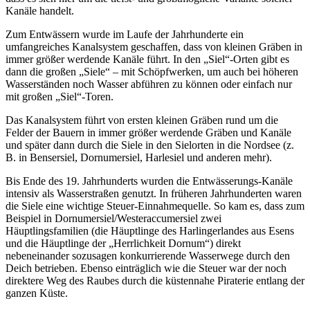
Kanäle handelt.
Zum Entwässern wurde im Laufe der Jahrhunderte ein
umfangreiches Kanalsystem geschaffen, dass von kleinen Gräben in
immer größer werdende Kanäle führt. In den „Siel“-Orten gibt es
dann die großen „Siele“ – mit Schöpfwerken, um auch bei höheren
Wasserständen noch Wasser abführen zu können oder einfach nur
mit großen „Siel“-Toren.
Das Kanalsystem führt von ersten kleinen Gräben rund um die
Felder der Bauern in immer größer werdende Gräben und Kanäle
und später dann durch die Siele in den Sielorten in die Nordsee (z.
B. in Bensersiel, Dornumersiel, Harlesiel und anderen mehr).
Bis Ende des 19. Jahrhunderts wurden die Entwässerungs-Kanäle
intensiv als Wasserstraßen genutzt. In früheren Jahrhunderten waren
die Siele eine wichtige Steuer-Einnahmequelle. So kam es, dass zum
Beispiel in Dornumersiel/Westeraccumersiel zwei
Häuptlingsfamilien (die Häuptlinge des Harlingerlandes aus Esens
und die Häuptlinge der „Herrlichkeit Dornum“) direkt
nebeneinander sozusagen konkurrierende Wasserwege durch den
Deich betrieben. Ebenso einträglich wie die Steuer war der noch
direktere Weg des Raubes durch die küstennahe Piraterie entlang der
ganzen Küste.